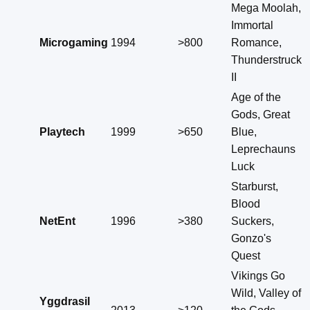
Mega Moolah,
Immortal
Microgaming
1994
>800
Romance,
Thunderstruck
II
Age of the
Gods, Great
Playtech
1999
>650
Blue,
Leprechauns
Luck
Starburst,
Blood
NetEnt
1996
>380
Suckers,
Gonzo's
Quest
Vikings Go
Wild, Valley of
Yggdrasil