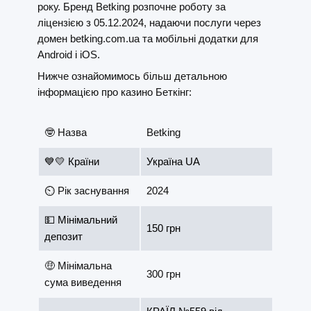
року. Бренд Betking розпочне роботу за
ліцензією з 05.12.2024, надаючи послуги через
домен betking.com.ua та мобільні додатки для
Android і iOS.
Нижче ознайомимось більш детальною
інформацією про казино Беткінг:
🤓 Назва
Betking
💙💛 Країни
Україна UA
⏲ Рік заснування
2024
💵 Мінімальний
150 грн
депозит
🤑 Мінімальна
300 грн
сума виведення