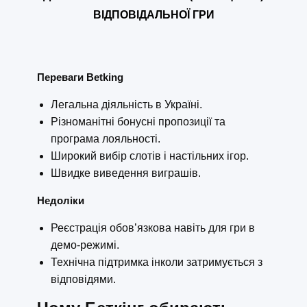
ВІДПОВІДАЛЬНОЇ ГРИ
Переваги Betking
Легальна діяльність в Україні.
Різноманітні бонусні пропозиції та
програма лояльності.
Широкий вибір слотів і настільних ігор.
Швидке виведення виграшів.
Недоліки
Реєстрація обов’язкова навіть для гри в
демо-режимі.
Технічна підтримка інколи затримується з
відповідями.