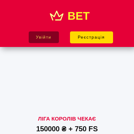
Увійти
Реєстрація
ЛІГА КОРОЛІВ ЧЕКА​Є
150000 ₴ + 750 FS