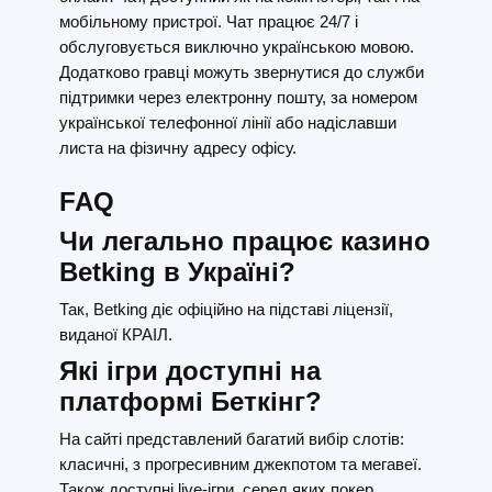
мобільному пристрої. Чат працює 24/7 і
обслуговується виключно українською мовою.
Додатково гравці можуть звернутися до служби
підтримки через електронну пошту, за номером
української телефонної лінії або надіславши
листа на фізичну адресу офісу.
FAQ
Чи легально працює казино
Betking в Україні?
Так, Betking діє офіційно на підставі ліцензії,
виданої КРАІЛ.
Які ігри доступні на
платформі Беткінг?
На сайті представлений багатий вибір слотів:
класичні, з прогресивним джекпотом та мегавеї.
Також доступні live-ігри, серед яких покер,