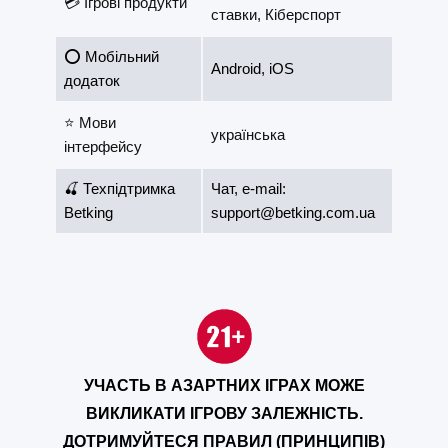
💳 Ігрові продукти
ставки, Кіберспорт
⭕ Мобільний
Android, iOS
додаток
⭐ Мови
українська
інтерфейсу
🍒 Техпідтримка
Чат, e-mail:
Betking
support@betking.com.ua
УЧАСТЬ В АЗАРТНИХ ІГРАХ МОЖЕ
ВИКЛИКАТИ ІГРОВУ ЗАЛЕЖНІСТЬ.
ДОТРИМУЙТЕСЯ ПРАВИЛ (ПРИНЦИПІВ)