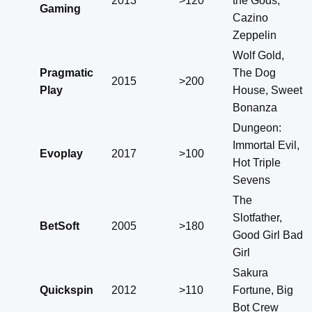
2013
>120
the Gods,
Gaming
Cazino
Zeppelin
Wolf Gold,
Pragmatic
The Dog
2015
>200
Play
House, Sweet
Bonanza
Dungeon:
Immortal Evil,
Evoplay
2017
>100
Hot Triple
Sevens
The
Slotfather,
BetSoft
2005
>180
Good Girl Bad
Girl
Sakura
Quickspin
2012
>110
Fortune, Big
Bot Crew