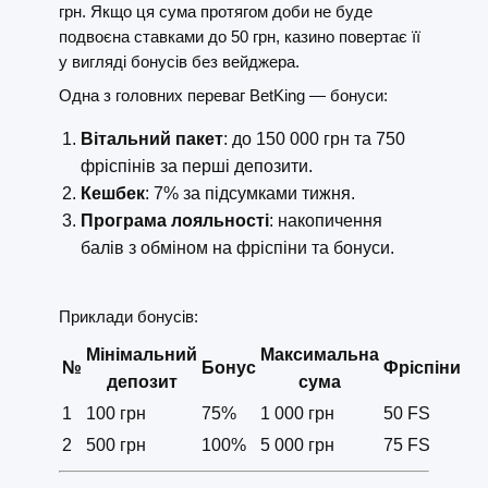
грн. Якщо ця сума протягом доби не буде
подвоєна ставками до 50 грн, казино повертає її
у вигляді бонусів без вейджера.
Одна з головних переваг BetKing — бонуси:
Вітальний пакет
: до 150 000 грн та 750
фріспінів за перші депозити.
Кешбек
: 7% за підсумками тижня.
Програма лояльності
: накопичення
балів з обміном на фріспіни та бонуси.
Приклади бонусів:
Мінімальний
Максимальна
№
Бонус
Фріспіни
депозит
сума
1
100 грн
75%
1 000 грн
50 FS
2
500 грн
100%
5 000 грн
75 FS