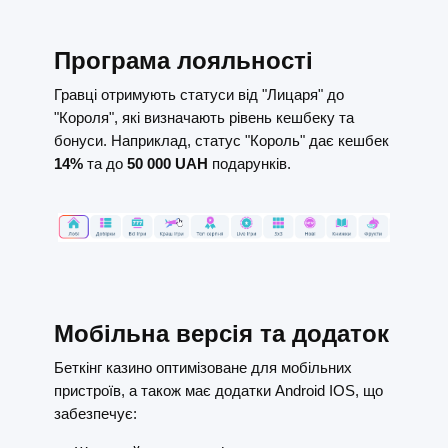
Програма лояльності
Гравці отримують статуси від "Лицаря" до
"Короля", які визначають рівень кешбеку та
бонуси. Наприклад, статус "Король" дає кешбек
14%
та до
50 000 UAH
подарунків.
Мобільна версія та додаток
Беткінг казино оптимізоване для мобільних
пристроїв, а також має додатки Android IOS, що
забезпечує: